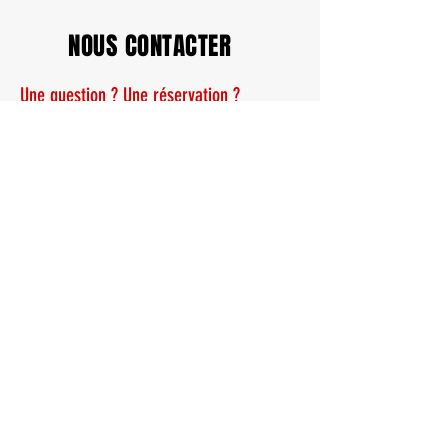
NOUS CONTACTER
Une question ? Une réservation ?
N'hésitez pas à nous écrire ou contactez
moi au
07 81 93 35 38
Prénom
Nom
Email