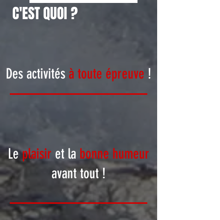
C'EST QUOI ?
Des activités
à toute épreuve
!
Le
plaisir
et la
bonne humeur
avant tout !