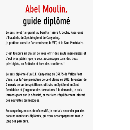
Abel Moulin,
guide diplômé
Je suis né et j’ai grandi au bord la rivière Ardèche. Passionné
d’Escalade, de Spéléologie et de Canyoning,
je pratique aussi le Parachutisme, le VTT, et le Saut Pendulaire.
C’est toujours un plaisir de vous offrir des sauts mémorables et
c’est avec plaisir que je vous accompagne dans des lieux
privilégiés, en Ardèche et hors des frontières !
Je suis diplômé d’un D.E. Canyoning du CREPS de Vallon Pont
d’Arc, sur la 1ère promotion de ce diplôme en 2013. Inventeur de
2 nœuds de corde spécifiques utilisés en Spéléo et en Saut
Pendulaire et j’organise des formations à la demande, je suis
intransigeant sur la sécurité, et me tiens régulièrement informé
des nouvelles technologies.
En canyoning, en cas de nécessité, je me fais seconder par des
copains moniteurs diplômés, qui vous accompagneront tout le
long des parcours.